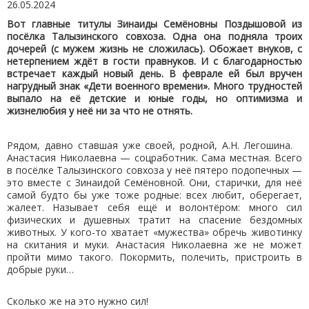
26.05.2024
Вот главные титулы Зинаиды Семёновны Поздышовой из
посёлка Талызинского совхоза. Одна она подняла троих
дочерей (с мужем жизнь не сложилась). Обожает внуков, с
нетерпением ждёт в гости правнуков. И с благодарностью
встречает каждый новый день. В феврале ей был вручен
нагрудный знак «Дети военного времени». Много трудностей
выпало на её детские и юные годы, но оптимизма и
жизнелюбия у неё ни за что не отнять.
Рядом, давно ставшая уже своей, родной, А.Н. Легошина.
Анастасия Николаевна — соцработник. Сама местная. Всего
в посёлке Талызинского совхоза у неё пятеро подопечных —
это вместе с Зинаидой Семёновной. Они, старички, для неё
самой будто бы уже тоже родные: всех любит, оберегает,
жалеет. Называет себя ещё и волонтёром: много сил
физических и душевных тратит на спасение бездомных
животных. У кого-то хватает «мужества» обречь животинку
на скитания и муки. Анастасия Николаевна же не может
пройти мимо такого. Покормить, полечить, пристроить в
добрые руки…
Сколько же на это нужно сил!