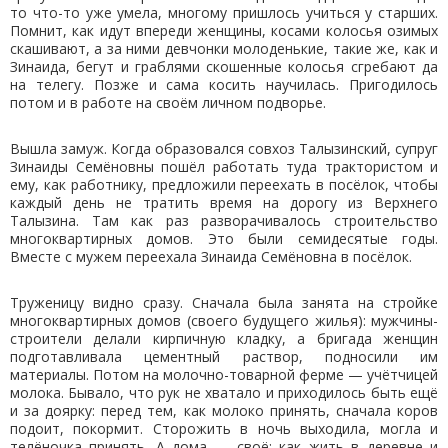
то что-то уже умела, многому пришлось учиться у старших.
Помнит, как идут впереди женщины, косами колосья озимых
скашивают, а за ними девчонки молоденькие, такие же, как и
Зинаида, бегут и граблями скошенные колосья сгребают да
на телегу. Позже и сама косить научилась. Пригодилось
потом и в работе на своём личном подворье.
Вышла замуж. Когда образовался совхоз Талызинский, супруг
Зинаиды Семёновны пошёл работать туда трактористом и
ему, как работнику, предложили переехать в посёлок, чтобы
каждый день не тратить время на дорогу из Верхнего
Талызина. Там как раз разворачивалось строительство
многоквартирных домов. Это были семидесятые годы.
Вместе с мужем переехала Зинаида Семёновна в посёлок.
Труженицу видно сразу. Сначала была занята на стройке
многоквартирных домов (своего будущего жилья): мужчины-
строители делали кирпичную кладку, а бригада женщин
подготавливала цементный раствор, подносили им
материалы. Потом на молочно-товарной ферме — учётчицей
молока. Бывало, что рук не хватало и приходилось быть ещё
и за доярку: перед тем, как молоко принять, сначала коров
подоит, покормит. Сторожить в ночь выходила, могла и
телёночка принять. А дома — своё: как жить в деревне и