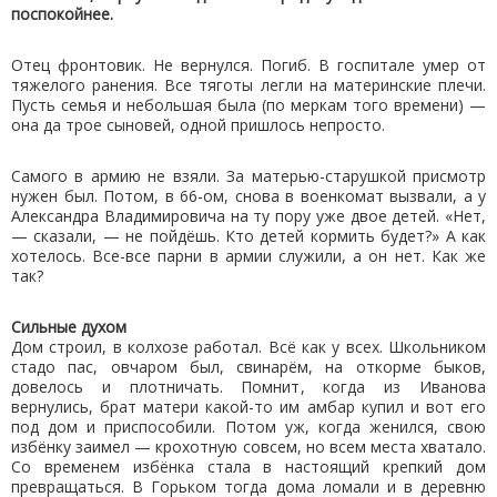
поспокойнее.
Отец фронтовик. Не вернулся. Погиб. В госпитале умер от
тяжелого ранения. Все тяготы легли на материнские плечи.
Пусть семья и небольшая была (по меркам того времени) —
она да трое сыновей, одной пришлось непросто.
Самого в армию не взяли. За матерью-старушкой присмотр
нужен был. Потом, в 66-ом, снова в военкомат вызвали, а у
Александра Владимировича на ту пору уже двое детей. «Нет,
— сказали, — не пойдёшь. Кто детей кормить будет?» А как
хотелось. Все-все парни в армии служили, а он нет. Как же
так?
Сильные духом
Дом строил, в колхозе работал. Всё как у всех. Школьником
стадо пас, овчаром был, свинарём, на откорме быков,
довелось и плотничать. Помнит, когда из Иванова
вернулись, брат матери какой-то им амбар купил и вот его
под дом и приспособили. Потом уж, когда женился, свою
избёнку заимел — крохотную совсем, но всем места хватало.
Со временем избёнка стала в настоящий крепкий дом
превращаться. В Горьком тогда дома ломали и в деревню