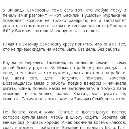
У Зинаиды Семёновны тоже есть тот, кто любую тоску и
печаль вмиг разгонит — кот Василий. Пушистый мурлыка не
позволяет хозяйке не только хандрить, но и заставляет
двигаться (так важно в таком почтенном возрасте!). Ровно в
6:00 у Василия завтрак. И пропустить его нельзя.
Глядя на Зинаиду Семёновну сразу понятно, что она из тех,
кто не привык сидеть на месте, быть без дела, без работы.
Родом из Верхнего Талызина, из большой семьи — семь
детей было у родителей. Мама на работу рано уходила, а
перед тем наказ — что нужно сделать пока она на работе.
Ну, дети есть дети. Погулять, поиграть хочется.
Возвращалась мама с работы поздно вечером и начинала
ругать: «Зина, почему наказ не выполнила?», а только папа
подходил и заступался, жалел. Хватит, мол, ругать её,
полноте. Таким и остался в памяти Зинаиды Семёновны отец.
Не богато семья жила. Платье в шотландскую клетку,
которое купила мама, чтобы в школу ходить, берегла как
зеницу ока. Училась хорошо. А как окончила восемь классов,
сразу в колхоз — работать. Зинаиде пятнадцать было. Где-