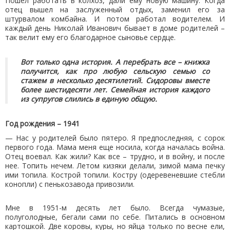
Пошел работать в колхоз, дали ему новую машину. Когда
отец вышел на заслуженный отдых, заменил его за
штурвалом комбайна. И потом работал водителем. И
каждый день Николай Иванович бывает в доме родителей –
так велит ему его благодарное сыновье сердце.
Вот только одна история. А перебрать все – книжка
получится, как про любую сельскую семью со
стажем в несколько десятилетий. Сидоровы вместе
более шестидесяти лет. Семейная история каждого
из супругов слились в единую общую.
Год рождения – 1941
— Нас у родителей было пятеро. Я предпоследняя, с сорок
первого года. Мама меня еще носила, когда началась война.
Отец воевал. Как жили? Как все – трудно, и в войну, и после
нее. Топить нечем. Летом кизяки делали, зимой мама печку
ими топила. Кострой топили. Костру (одеревеневшие стебли
конопли) с пенькозавода привозили.
Мне в 1951-м десять лет было. Всегда чумазые,
полуголодные, бегали сами по себе. Питались в основном
картошкой. Две коровы, куры, но яйца только по весне ели,