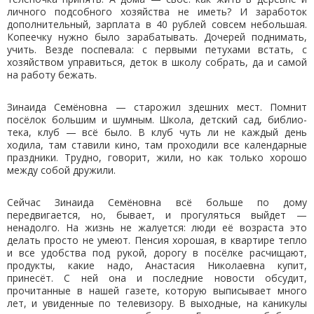
личного подсобного хозяйства не иметь? И заработок
дополнительный, зарплата в 40 рублей совсем небольшая.
Копеечку нужно было зарабатывать. Дочерей поднимать,
учить. Везде поспевала: с первыми петухами встать, с
хозяйством управиться, деток в школу собрать, да и самой
на работу бежать.
Зинаида Семёновна — старожил здешних мест. Помнит
посёлок большим и шумным. Школа, детский сад, библио-
тека, клуб — всё было. В клуб чуть ли не каждый день
ходила, там ставили кино, там проходили все календарные
праздники. Трудно, говорит, жили, но как только хорошо
между собой дружили.
Сейчас Зинаида Семёновна всё больше по дому
передвигается, но, бывает, и прогуляться выйдет —
ненадолго. На жизнь не жалуется: люди её возраста это
делать просто не умеют. Пенсия хорошая, в квартире тепло
и все удобства под рукой, дорогу в посёлке расчищают,
продукты, какие надо, Анастасия Николаевна купит,
принесёт. С ней она и последние новости обсудит,
прочитанные в нашей газете, которую выписывает много
лет, и увиденные по телевизору. В выходные, на каникулы