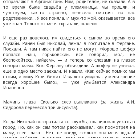
отправляют в Афганистан». Нам, родителям, не сказали. А в
то время была свадьба у племянницы, мы пришли, и
чувствуем, как-то странно, невесело смотрят на нас
родственники… Я все поняла. И муж-то мой, оказывается, все
уже знал. Только от меня скрывали, жалели.
И еще раз довелось им свидеться с сыном во время его
службы. Ранен был Николай, лежал в госпитале в Фергане.
Поехали. А там никак найти его не могут. «Хорошо шофер
попался наш, горьковский, все говорил, мол, не
беспокойтесь, найдем», — и теперь со слезами на глазах
говорит мама. Всю Фергану объездили. А шофер не унывал,
еще в одно место заехали. И нашли. «Как сейчас помню: мы
стоим, и вижу Коля бежит. Издалека увидела, у меня зрение
всегда хорошее было», — уже улыбается Александра
Ивановна.
Мамины глаза. Сколько слез выплакано (за жизнь А.И.
Сидорова перенесла три инсульта).
Когда Николай возвратился со службы, планировал уехать в
город. Но, как он сам потом рассказывал, как посмотрел на
маму, в ее глаза… Нет, не поеду, сколько она меня ждала!