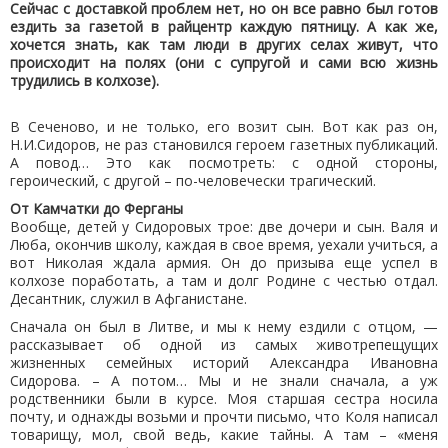
Сейчас с доставкой проблем нет, но он все равно был готов
ездить за газетой в райцентр каждую пятницу. А как же,
хочется знать, как там люди в других селах живут, что
происходит на полях (они с супругой и сами всю жизнь
трудились в колхозе).
В Сеченово, и не только, его возит сын. Вот как раз он,
Н.И.Сидоров, не раз становился героем газетных публикаций.
А повод… Это как посмотреть: с одной стороны,
героический, с другой – по-человечески трагический.
От Камчатки до Ферганы
Вообще, детей у Сидоровых трое: две дочери и сын. Валя и
Люба, окончив школу, каждая в свое время, уехали учиться, а
вот Николая ждала армия. Он до призыва еще успел в
колхозе поработать, а там и долг Родине с честью отдал.
Десантник, служил в Афганистане.
Сначала он был в Литве, и мы к нему ездили с отцом, —
рассказывает об одной из самых животрепещущих
жизненных семейных историй Александра Ивановна
Сидорова. – А потом… Мы и не знали сначала, а уж
родственники были в курсе. Моя старшая сестра носила
почту, и однажды возьми и прочти письмо, что Коля написал
товарищу, мол, свой ведь, какие тайны. А там – «меня