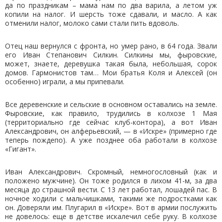
да по праздникам – мама нам по два варила, а летом уж
копили на налог. И шерсть тоже сдавали, и масло. А как
отменили налог, молоко сами стали пить вдоволь.
Отец наш вернулся с фронта, но умер рано, в 64 года. Звали
его Иван Степанович Силкин. Силкины мы, фыровские,
может, знаете, деревушка такая была, небольшая, сорок
домов. Гармонистов там… Мои братья Коля и Алексей (он
особенно) играли, а мы припевали.
Все деревенские и сельские в основном оставались на земле.
Фыровские, как правило, трудились в колхозе 1 Мая
(территориально где сейчас клуб-контора), а вот Иван
Александрович, он алферьевский, — в «Искре» (примерно где
теперь пождепо). А уже позднее оба работали в колхозе
«Гигант».
Иван Александрович. Скромный, немногословный (как и
положено мужчине). Он тоже родился в лихом 41-м, за два
месяца до страшной вести. С 13 лет работал, лошадей пас. В
ночное ходили с мальчишками, такими же подростками как
он. Доверяли им. Плугарил в «Искре». Вот в армии послужить
не довелось: еще в детстве искалечил себе руку. В колхозе