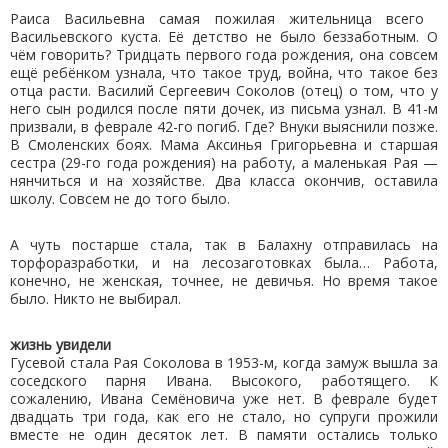
Раиса Васильевна самая пожилая жительница всего
Васильевского куста. Её детство не было беззаботным. О
чём говорить? Тридцать первого года рождения, она совсем
ещё ребёнком узнала, что такое труд, война, что такое без
отца расти. Василий Сергеевич Соколов (отец) о том, что у
него сын родился после пяти дочек, из письма узнал. В 41-м
призвали, в феврале 42-го погиб. Где? Внуки выяснили позже.
В Смоленских боях. Мама Аксинья Григорьевна и старшая
сестра (29-го года рождения) на работу, а маленькая Рая —
нянчиться и на хозяйстве. Два класса окончив, оставила
школу. Совсем не до того было.
А чуть постарше стала, так в Балахну отправилась на
торфоразработки, и на лесозаготовках была… Работа,
конечно, не женская, точнее, не девичья. Но время такое
было. Никто не выбирал.
жизнь увидели
Гусевой стала Рая Соколова в 1953-м, когда замуж вышла за
соседского парня Ивана. Высокого, работящего. К
сожалению, Ивана Семёновича уже нет. В феврале будет
двадцать три года, как его не стало, но супруги прожили
вместе не один десяток лет. В памяти остались только