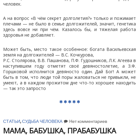
человек.
А на вопрос «В чём секрет долголетия?» только и пожимает
плечами — не было в семье долгожителей, значит, генетика
здесь вовсе ни при чём. Казалось бы, и тяжелая работа
здоровья не добавляет.
Может быть, место такое особенное: богата Васильевская
земля на долгожителей — В.С. Кочкурова,
Р.С. Столярова, В.В. Пашанова, П.Ф. Гудошников, Л.К. Агеева в
наступившем году отметят своё девяностолетие, а З.Ф.
Горшковой исполнится девяносто один. Дай Бог! А может
быть в том, что люди той поры жаловаться не привыкли, не
умеют, а в каждом прожитом дне что-то хорошее находить
— так это запросто
СТАТЬИ
,
СУДЬБА ЧЕЛОВЕКА
Нет комментариев
МАМА, БАБУШКА, ПРАБАБУШКА