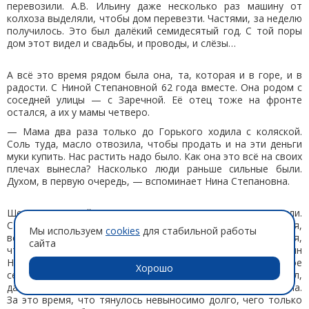
перевозили. А.В. Ильину даже несколько раз машину от
колхоза выделяли, чтобы дом перевезти. Частями, за неделю
получилось. Это был далёкий семидесятый год. С той поры
дом этот видел и свадьбы, и проводы, и слёзы…
А всё это время рядом была она, та, которая и в горе, и в
радости. С Ниной Степановной 62 года вместе. Она родом с
соседней улицы — с Заречной. Её отец тоже на фронте
остался, а их у мамы четверо.
— Мама два раза только до Горького ходила с коляской.
Соль туда, масло отвозила, чтобы продать и на эти деньги
муки купить. Нас растить надо было. Как она это всё на своих
плечах вынесла? Насколько люди раньше сильные были.
Духом, в первую очередь, — вспоминает Нина Степановна.
Шестерых детей вырастили Ильины, одного схоронили.
Старшего сына Владимира не стало. За всех они волнуются,
Мы используем
cookies
для стабильной работы
всех хотят от беды уберечь. Да только вот так случается,
сайта
что сама жизнь то в огонь, то в воду бросает. Второй сын
Николай — афганец. Как за него болело родительское
Хорошо
сердце, только им одним и известно. Первое время писал,
давал о себе знать. После целых шесть месяцев — тишина.
За это время, что тянулось невыносимо долго, чего только