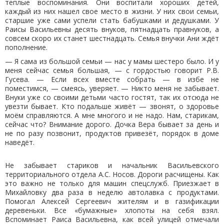
теплые воспоминания. Они воспитали хороших детей,
каждый из них нашел свое место в жизни. У них свои семьи,
старшие уже сами успели стать бабушками и дедушками. У
Раисы Васильевны десять внуков, пятнадцать правнуков, а
совсем скоро их станет шестнадцать. Семья внучки Ани ждёт
пополнение.
— Я сама из большой семьи — нас у мамы шестеро было. И у
меня сейчас семья большая, — с гордостью говорит Р.В.
Гусева. — Если всех вместе собрать — в избе не
поместимся, — смеясь, уверяет. — Никто меня не забывает.
Внуки уже со своими детьми часто гостят, так их отсюда не
увезти бывает. Кто подальше живёт — звонят, о здоровье
моём справляются. А мне многого и не надо. Нам, старикам,
сейчас что? Внимание дорого. Дочка Вера бывает за день и
не по разу позвонит, продуктов привезёт, порядок в доме
наведёт.
Не забывает стариков и начальник Васильевского
территориального отдела А.С. Носов. Дороги расчищены. Как
это важно не только для машин спецслужб. Приезжает в
Михайловку два раза в неделю автолавка с продуктами.
Помогал Алексей Сергеевич жителям и в газификации
деревеньки. Все «бумажные» хлопоты на себя взял.
Вспоминает Раиса Васильевна, как всей улицей отмечали