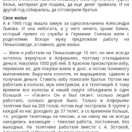
белье, материал для пошива, да еще денег привезла. И на
другой год собиралась, да отговорили братья.
Свое жилье
А в 1960 году вышла замуж за односельчанина Александра
Львова. И она небогата, и у него ничего, кроме баяна,
который привез со службы в Германии. Сначала жили с
родителями. Вскоре мужу предложили работу на
Пенькозаводе, а главное, дали жилье.
— Жили и работали на Пенькозаводе 10 лет, но мне всегда
хотелось вернуться в Алферьево, поэтому откладывала
деньги. Накопила 1000 руб-лей. В Красном присмотрели избу,
перевезли ее, для покупки взяли в долг, а потом понемногу
выплачивали. Выручала конопля, ее выращивали, сдавали и
получали деньги. Ставить избу помогали братья. Потом мы
работали в колхозе, муж электриком, а я телятницей. К тому
времени все колхозы в нашей округе объединили в один
большой — «Гигант». Он и был гигант: сколько людей
работало, сколько дворов было. Только в Алферьеве
телятник был на 200 голов, потом еще построили. В группе у
каждой из нас доходило до 37 телят, а со временем больше,
т.к. уходили телятницы на пенсию, а на смену им не всегда
находились желающие – тяжелая работа, постоянная, без
выходных. На телятнике работали вместе с А. Зотовой,