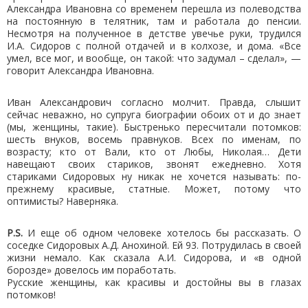
Александра Ивановна со временем перешла из полеводства
на постоянную в телятник, там и работала до пенсии.
Несмотря на полученное в детстве увечье руки, трудился
И.А. Сидоров с полной отдачей и в колхозе, и дома. «Все
умел, все мог, и вообще, он такой: что задумал – сделал», —
говорит Александра Ивановна.
Иван Александрович согласно молчит. Правда, слышит
сейчас неважно, но супруга биографии обоих от и до знает
(мы, женщины, такие). Быстренько пересчитали потомков:
шесть внуков, восемь правнуков. Всех по именам, по
возрасту; кто от Вали, кто от Любы, Николая… Дети
навещают своих стариков, звонят ежедневно. Хотя
стариками Сидоровых ну никак не хочется называть: по-
прежнему красивые, статные. Может, потому что
оптимисты? Наверняка.
P.S.
И еще об одном человеке хотелось бы рассказать. О
соседке Сидоровых А.Д. Анохиной. Ей 93. Потрудилась в своей
жизни немало. Как сказала А.И. Сидорова, и «в одной
борозде» довелось им поработать.
Русские женщины, как красивы и достойны вы в глазах
потомков!