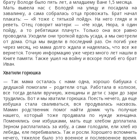
брату Володе было пять лет, а младшему Ване 1,5 месяца.
Мать вывела нас с Володей на улицу и посадила на
завалинку, а сама собралась отца провожать. Брат начал
плакать: — «Я тоже с тятькой пойду». На него глядя и я
реветь. Отец говорит матери: — «Не ходи, Нюра, я один
пойду, а то ребятишки плачут». Только она все равно
проводила. Уходили они тропкой вдоль усада, а мы смотрели
от дома. Отца мы видели в последний раз. Он погиб уже
через месяц, но мама долго ждала и надеялась, что все же
вернется. Точную информацию уже через много лет нашли в
Книге памяти. Также ушел на войну и вскоре погиб его брат
Иван.
Хватили горюшка
— Так мама осталась с нами одна, хорошо бабушка с
дедушкой помогали – родители отца. Работала в колхозе,
все тогда делали вручную, женщины и дети с зари до зари
трудились. Вот и мы хватили горюшка. Поесть нечего, да еще
избушка стала сваливаться, вся продувалась насквозь.
Мамин родственник помог найти домик чуть получше
нашего, который тоже продавала по нужде женщина.
Поменялись они избушками, мать еще хлебом доплатила.
Зерном расплатилась за избу, а сами голодали, ели хлеб из
лебеды, еле перебивались. Так и росли. Хорошего вспомнить
нечего, тяжелое было это военное и послевоенное время.