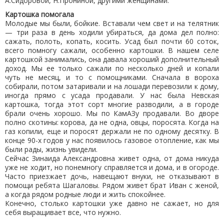
А.Сидоровой, Н.Прониной, другими женщинами.
Картошка помогала
Молодые мы были, бойкие. Вставали чем свет и на телятник
— три раза в день ходили убираться, да дома дел полно:
сажать, полоть, копать, косить. Усад был почти 60 соток,
всего помногу сажали, особенно картошки. В нашем селе
картошкой занимались, она давала хороший дополнительный
доход. Мы ее только сажали по несколько дней и копали
чуть не месяц, и то с помощниками. Сначала в вороха
собирали, потом затаривали и на лошади перевозили к дому,
иногда прямо с усада продавали. У нас была Невская
картошка, тогда этот сорт многие разводили, а в городе
брали очень хорошо. Мы по КамАЗу продавали. Во дворе
полно скотины: корова, да не одна, овцы, поросята. Когда на
газ копили, еще и поросят держали не по одному десятку. В
конце 90-х годов у нас появилось газовое отопление, как мы
были рады, жизнь увидели.
Сейчас Зинаида Александровна живет одна, от дома никуда
уже не ходит, но понемногу справляется и дома, и в огороде.
Часто приезжает дочь, навещают внуки, не отказывают в
помощи ребята Шагаловы. Рядом живет брат Иван с женой,
а когда рядом родные люди и жить спокойнее.
Конечно, столько картошки уже давно не сажает, но для
себя выращивает все, что нужно.