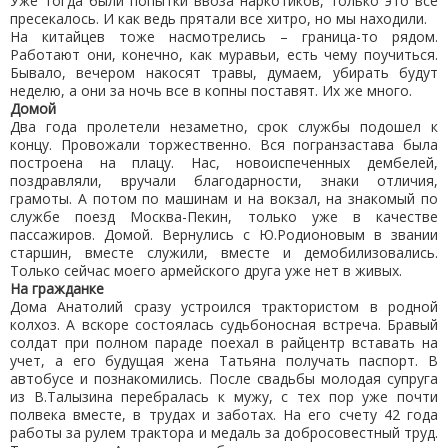
Уже тогда были попытки ввоза наркотиков, только это все
пресекалось. И как ведь прятали все хитро, но мы находили.
На китайцев тоже насмотрелись – граница-то рядом.
Работают они, конечно, как муравьи, есть чему поучиться.
Бывало, вечером накосят травы, думаем, убирать будут
неделю, а они за ночь все в копны поставят. Их же много.
Домой
Два года пролетели незаметно, срок службы подошел к
концу. Провожали торжественно. Вся погранзастава была
построена на плацу. Нас, новоиспеченных дембелей,
поздравляли, вручали благодарности, знаки отличия,
грамоты. А потом по машинам и на вокзал, на знакомый по
службе поезд Москва-Пекин, только уже в качестве
пассажиров. Домой. Вернулись с Ю.Родионовым в звании
старшин, вместе служили, вместе и демобилизовались.
Только сейчас моего армейского друга уже нет в живых.
На гражданке
Дома Анатолий сразу устроился трактористом в родной
колхоз. А вскоре состоялась судьбоносная встреча. Бравый
солдат при полном параде поехал в райцентр вставать на
учет, а его будущая жена Татьяна получать паспорт. В
автобусе и познакомились. После свадьбы молодая супруга
из В.Талызина перебралась к мужу, с тех пор уже почти
полвека вместе, в трудах и заботах. На его счету 42 года
работы за рулем трактора и медаль за добросовестный труд.