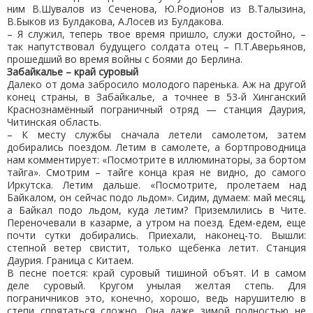
ним В.Шувалов из Сеченова, Ю.Родионов из В.Талызина,
В.Быков из Булдакова, А.Лосев из Булдакова.
– Я служил, теперь твое время пришло, служи достойно, –
так напутствовал будущего солдата отец – П.Т.Аверьянов,
прошедший во время войны с боями до Берлина.
Забайкалье – край суровый
Далеко от дома забросило молодого паренька. Аж на другой
конец страны, в Забайкалье, а точнее в 53-й Хинганский
Краснознамённый пограничный отряд — станция Даурия,
Читинская область.
– К месту службы сначала летели самолетом, затем
добирались поездом. Летим в самолете, а бортпроводница
нам комментирует: «Посмотрите в иллюминаторы, за бортом
тайга». Смотрим – тайге конца края не видно, до самого
Иркутска. Летим дальше. «Посмотрите, пролетаем над
Байкалом, он сейчас подо льдом». Сидим, думаем: май месяц,
а Байкал подо льдом, куда летим? Приземлились в Чите.
Переночевали в казарме, а утром на поезд. Едем-едем, еще
почти сутки добирались. Приехали, наконец-то. Вышли:
степной ветер свистит, только щебенка летит. Станция
Даурия. Граница с Китаем.
В песне поется: край суровый тишиной объят. И в самом
деле суровый. Кругом унылая желтая степь. Для
пограничников это, конечно, хорошо, ведь нарушителю в
степи спрятаться сложно. Она даже зимой полностью не