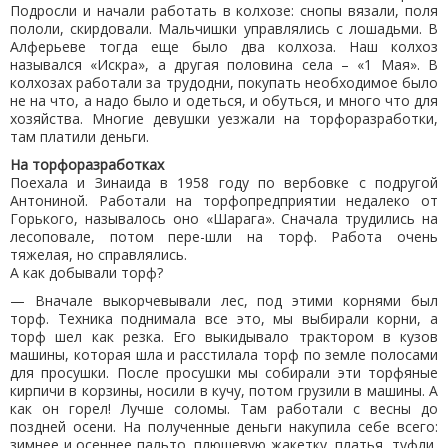
Подросли и начали работать в колхозе: снопы вязали, поля
пололи, скирдовали. Мальчишки управлялись с лошадьми. В
Алферьеве тогда еще было два колхоза. Наш колхоз
назывался «Искра», а другая половина села – «1 Мая». В
колхозах работали за трудодни, покупать необходимое было
не на что, а надо было и одеться, и обуться, и много что для
хозяйства. Многие девушки уезжали на торфоразработки,
там платили деньги.
На торфоразработках
Поехала и Зинаида в 1958 году по вербовке с подругой
Антониной. Работали на торфопредприятии недалеко от
Горького, называлось оно «Шарага». Сначала трудились на
лесоповале, потом пере-шли на торф. Работа очень
тяжелая, но справлялись.
А как добывали торф?
— Вначале выкорчевывали лес, под этими корнями был
торф. Техника поднимала все это, мы выбирали корни, а
торф шел как резка. Его выкидывало трактором в кузов
машины, которая шла и расстилала торф по земле полосами
для просушки. После просушки мы собирали эти торфяные
кирпичи в корзины, носили в кучу, потом грузили в машины. А
как он горел! Лучше соломы. Там работали с весны до
поздней осени. На полученные деньги накупила себе всего:
зимнее и осеннее пальто, плюшевую жакетку, платья, туфли,