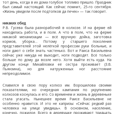
тот день, когда в их дома голубое топливо пришло. Праздник
был самый настоящий. Как сейчас помнит, 25-го сентября.
«Жизнь увидели после подтопков да печек» — так говорит.
никаких обид
Р.В. Гусева была разнорабочей в колхозе. И на ферме ей
находилась работа, и в поле. А что в поле, что на ферме
никакой механизации — всё вручную: дойка, заготовка
кормов, уборка… Потому у старшего поколения
представителей этой нелёгкой профессии руки больные, и
ноги дают о себе знать частенько. Вот и Раиса Васильевна
сейчас уже никуда не выходит, ноги подводят. Всё только
больше по дому да возле него. Хотя выйти есть куда. На
другом конце Михайловки её сестра проживает (З.В.
Пьянзина), но для натруженных ног расстояние
непреодолимое.
Славился в свою пору колхоз им. Ворошилова своими
показателями, но очередная кампания по укрупнению
колхозов коснулась и его. Со временем и жизнь в деревеньке
стала угасать. Нынешнее время Раисе Васильевне не
особенно нравится. И это не капризы: «Сейчас редкий раз
человека на улице увидишь». В основном, население,
конечно, пожилое. Всего в деревушке проживают тридцать