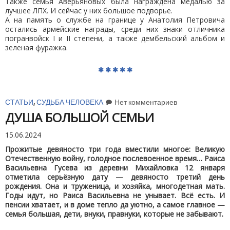
Также семья Аверьяновых была награждена медалью за
лучшее ЛПХ. И сейчас у них большое подворье.
А на память о службе на границе у Анатолия Петровича
остались армейские награды, среди них знаки отличника
погранвойск I и II степени, а также дембельский альбом и
зеленая фуражка.
СТАТЬИ
,
СУДЬБА ЧЕЛОВЕКА
Нет комментариев
ДУША БОЛЬШОЙ СЕМЬИ
15.06.2024
Прожитые девяносто три года вместили многое: Великую
Отечественную войну, голодное послевоенное время… Раиса
Васильевна Гусева из деревни Михайловка 12 января
отметила серьёзную дату — девяносто третий день
рождения. Она и труженица, и хозяйка, многодетная мать.
Годы идут, но Раиса Васильевна не унывает. Всё есть. И
пенсии хватает, и в доме тепло да уютно, а самое главное —
семья большая, дети, внуки, правнуки, которые не забывают.