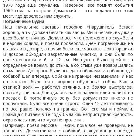
1970 года еще случались. Наверное, все помнят события
1969 года на острове Даманский — это недалеко от этих
мест, где довелось нам служить.
Пограничные будни
Наш начальник заставы говорил: «Нарушитель бегает
хорошо, а ты должен бегать как заяц». Мы и бегали, выучка у
всех была отличная. Делали все, что положено по службе, и
в наряды ходили, и поезда проверяли. Днем пограничники на
вышках и в дозоре, а ночью были еще часовые, локаторщики.
В дозоре обходили закрепленные участки, а они были по
протяженности и 6, и 12 км. Их нужно было пройти за
определенное время, до стыка, а со стыка уже возвращались
на машине. Дозорные были всегда с собаками. И собаковод с
собакой шел впереди. Собака на границе незаменима. У нас
на заставе было пять хорошо обученных собак. Был и
степной волк — работал отлично, но боялся выстрелов,
поэтому списали. Доводилось нам и нарушителей ловить на
поездах. В пограничную зону без документов никого не
пропускали, было все очень строго. Один 12 лет скрывался,
но все равно попался на границе. Вот его мы и поймали.
Граница с Китаем в те годы была как неприступная крепость,
охранялась так, что муха не пролетит.
Например, поезд Москва –Пекин, пока все не проверим, не
тронется. Досматривали с собакой, с двух концов поезда.