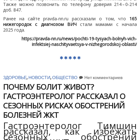
Также можно позвонить по телефону доверия 214 – 0‑214
доб. 847.
Ранее на сайте pravda-nn.ru рассказали о том, что
165
нижегородок с диагнозом ВИЧ
стали мамами с начала
2025 года.
https://pravda-nn.ru/news/pochti-19-tysyach-bolnyh-vich-
infektsiej-naschityvaetsya-v-nizhegorodskoj-oblasti/
ЗДОРОВЬЕ
,
НОВОСТИ
,
ОБЩЕСТВО
Нет комментариев
ПОЧЕМУ БОЛИТ ЖИВОТ?
ГАСТРОЭНТЕРОЛОГ РАССКАЗАЛ О
СЕЗОННЫХ РИСКАХ ОБОСТРЕНИЙ
БОЛЕЗНЕЙ ЖКТ
Гастроэнтеролог Тимшин
рассказал, как избежать
сезонных обострений