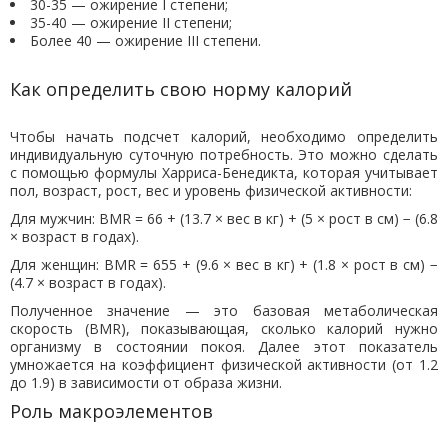
30-35 — ожирение I степени;
35-40 — ожирение II степени;
Более 40 — ожирение III степени.
Как определить свою норму калорий
Чтобы начать подсчет калорий, необходимо определить
индивидуальную суточную потребность. Это можно сделать
с помощью формулы Харриса-Бенедикта, которая учитывает
пол, возраст, рост, вес и уровень физической активности:
Для мужчин: BMR = 66 + (13.7 × вес в кг) + (5 × рост в см) − (6.8
× возраст в годах).
Для женщин: BMR = 655 + (9.6 × вес в кг) + (1.8 × рост в см) −
(4.7 × возраст в годах).
Полученное значение — это базовая метаболическая
скорость (BMR), показывающая, сколько калорий нужно
организму в состоянии покоя. Далее этот показатель
умножается на коэффициент физической активности (от 1.2
до 1.9) в зависимости от образа жизни.
Роль макроэлементов