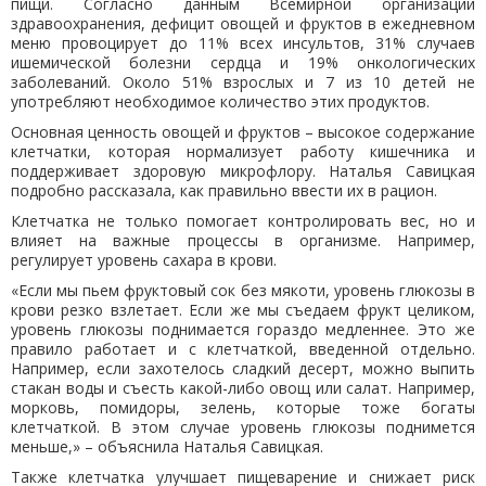
пищи. Согласно данным Всемирной организации
здравоохранения, дефицит овощей и фруктов в ежедневном
меню провоцирует до 11% всех инсультов, 31% случаев
ишемической болезни сердца и 19% онкологических
заболеваний. Около 51% взрослых и 7 из 10 детей не
употребляют необходимое количество этих продуктов.
Основная ценность овощей и фруктов – высокое содержание
клетчатки, которая нормализует работу кишечника и
поддерживает здоровую микрофлору. Наталья Савицкая
подробно рассказала, как правильно ввести их в рацион.
Клетчатка не только помогает контролировать вес, но и
влияет на важные процессы в организме. Например,
регулирует уровень сахара в крови.
«Если мы пьем фруктовый сок без мякоти, уровень глюкозы в
крови резко взлетает. Если же мы съедаем фрукт целиком,
уровень глюкозы поднимается гораздо медленнее. Это же
правило работает и с клетчаткой, введенной отдельно.
Например, если захотелось сладкий десерт, можно выпить
стакан воды и съесть какой-либо овощ или салат. Например,
морковь, помидоры, зелень, которые тоже богаты
клетчаткой. В этом случае уровень глюкозы поднимется
меньше,» – объяснила Наталья Савицкая.
Также клетчатка улучшает пищеварение и снижает риск