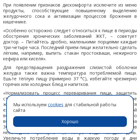
При появлении признаков дискомфорта исключите из меню
продукты, способствующие повышенному выделению
желудочного сока и активизации процессов брожения в
кишечнике.
«Особенно осторожно следует относиться к пище в периоды
обострения хронических заболеваний ЖКТ, – советует
доктор. – Питайтесь дробно, маленькими порциями каждые
три-четыре часа. Последний приём пищи желательно сделать
лёгким, например, выпить стакан простокваши, нежирного
кефира или киселя».
Для предотвращения раздражения слизистой оболочки
желудка также важна температура потребляемой пищи.
Ешьте тёплую пищу (примерно 37 °C), избегайте чрезмерно
горячих или холодных блюд и напитков.
«Нормализовать процесс переваривания пищи, защитить
стенки желудка помогает и достаточное потребление
жидкости, – подчёркивает эксперт. – Рекомендуется
Мы используем
cookies
для стабильной работы
ежедневно выпивать около 1,5 – 2 литров чистой питьевой
сайта
воды. Для расчёта индивидуальной нормы жидкости можно
воспользоваться простой формулой: ваш вес умножается на
Хорошо
30 миллилитров. Так, человеку массой 60 килограммов
необходимо примерно 1,8 литра воды каждый день.
Увеличьте потребление воды в жаркую погоду и дни