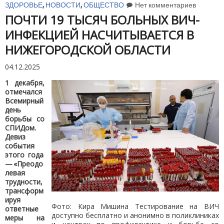
ЗДОРОВЬЕ
,
НОВОСТИ
,
ОБЩЕСТВО
Нет комментариев
ПОЧТИ 19 ТЫСЯЧ БОЛЬНЫХ ВИЧ-
ИНФЕКЦИЕЙ НАСЧИТЫВАЕТСЯ В
НИЖЕГОРОДСКОЙ ОБЛАСТИ
04.12.2025
1 декабря,
отмечался
Всемирный
день
борьбы со
СПИДом.
Девиз
события
этого года
— «Преодо
левая
трудности,
трансформ
ируя
Фото: Кира Мишина Тестирование на ВИЧ
ответные
доступно бесплатно и анонимно в поликлиниках
меры на