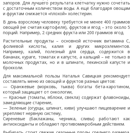
запоров. Для лучшего результата клетчатку нужно сочетать
с достаточным количеством воды. А ещё благодаря овощам
и фруктам снижается «плохой» холестерин.
В день взрослому человеку требуется не менее 400 граммов
овощей (не считая картофеля), фруктов и ягод – это около 5
порций. Например, 2 средних фрукта или 200 граммов ягод.
Растительные продукты – основной источник витамина С,
фолиевой кислоты, калия и других микроэлементов.
Например, калий, полезный для сердца, содержится в
бананах, кураге, томатах и капусте, а кальций – не только в
молочных продуктах, но и в шпинате, пекинской капусте и
брокколи.
Для максимальной пользы Наталья Савицкая рекомендует
составлять меню из овощей и фруктов разных цветов:
— Оранжевые (морковь, тыква) богаты бета-каротином,
который защищает от онкологии,
— Красные (томаты, яблоки, свекла) содержат флавоноиды,
замедляющие старение,
— Зеленые (огурцы, шпинат, киви) улучшают пищеварение и
укрепляют нервную систему,
Сиреневые (баклажаны, черника, сливы) работают как
антиоксиданты и обладают противомикробным действием.
Выбирать стоит свежие сезонные плоды среднего размера.