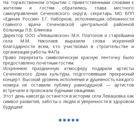
На торжественном открытии с приветственными словами к
жителям и гостям обратились глава местного
самоуправления Сеченовского округа, секретарь МО ВПП
«Единая Россия» Е.Г. Наборнов, исполняющая обязанности
главного врача Сеченовской центральной районной
больницы Л.В. Блинова.
Директор ООО «Левашовское» М.Н. Платонов и старейшина
села М.М. Николаев выразили слова искренней
благодарности всем, кто участвовал в строительстве и
организации работы ФАПа.
Право перерезать символическую красную ленточку было
предоставлено почётным гостям.
Искреннюю праздничную атмосферу подарили артисты
Сеченовского Дома культуры, подготовившие прекрасный
концерт. Высокий уровень исполнения и душевность каждого
номера не оставили публику равнодушной — артистов
встречали и провожали бурными овациями.
Этот день навсегда останется в истории села Левашовка как
символ развития, заботы о людях и уверенности в здоровом
будущем!