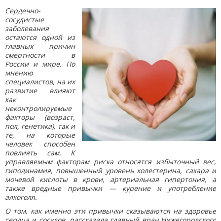
Сердечно-
сосудистые
заболевания
остаются одной из
главных причин
смертности в
России и мире. По
мнению
специалистов, на их
развитие влияют
как
неконтролируемые
факторы (возраст,
пол, генетика), так и
те, на которые
человек способен
повлиять сам. К
управляемым факторам риска относятся избыточный вес,
гиподинамия, повышенный уровень холестерина, сахара и
мочевой кислоты в крови, артериальная гипертония, а
также вредные привычки — курение и употребление
алкоголя.
О том, как именно эти привычки сказываются на здоровье
сердца и сосудов, рассказала главный врач Нижегородского