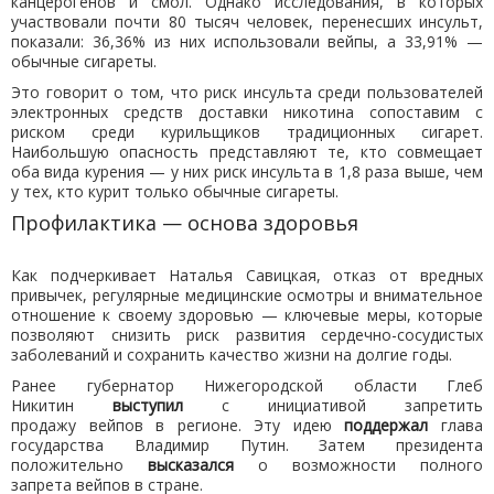
канцерогенов и смол. Однако исследования, в которых
участвовали почти 80 тысяч человек, перенесших инсульт,
показали: 36,36% из них использовали вейпы, а 33,91% —
обычные сигареты.
Это говорит о том, что риск инсульта среди пользователей
электронных средств доставки никотина сопоставим с
риском среди курильщиков традиционных сигарет.
Наибольшую опасность представляют те, кто совмещает
оба вида курения — у них риск инсульта в 1,8 раза выше, чем
у тех, кто курит только обычные сигареты.
Профилактика — основа здоровья
Как подчеркивает Наталья Савицкая, отказ от вредных
привычек, регулярные медицинские осмотры и внимательное
отношение к своему здоровью — ключевые меры, которые
позволяют снизить риск развития сердечно-сосудистых
заболеваний и сохранить качество жизни на долгие годы.
Ранее губернатор Нижегородской области Глеб
Никитин
выступил
с инициативой запретить
продажу вейпов в регионе. Эту идею
поддержал
глава
государства Владимир Путин. Затем президента
положительно
высказался
о возможности полного
запрета вейпов в стране.