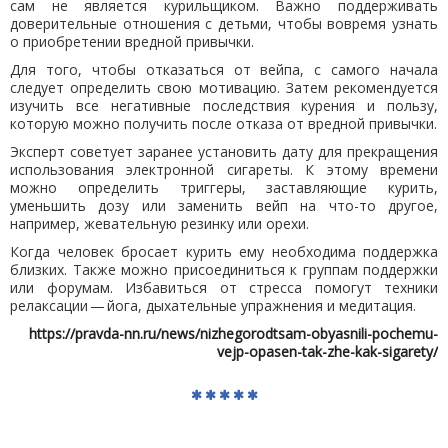
сам не является курильщиком. Важно поддерживать
доверительные отношения с детьми, чтобы вовремя узнать
о приобретении вредной привычки.
Для того, чтобы отказаться от вейпа, с самого начала
следует определить свою мотивацию. Затем рекомендуется
изучить все негативные последствия курения и пользу,
которую можно получить после отказа от вредной привычки.
Эксперт советует заранее установить дату для прекращения
использования электронной сигареты. К этому времени
можно определить триггеры, заставляющие курить,
уменьшить дозу или заменить вейп на что-то другое,
например, жевательную резинку или орехи.
Когда человек бросает курить ему необходима поддержка
близких. Также можно присоединиться к группам поддержки
или форумам. Избавиться от стресса помогут техники
релаксации — йога, дыхательные упражнения и медитация.
https://pravda-nn.ru/news/nizhegorodtsam-obyasnili-pochemu-
vejp-opasen-tak-zhe-kak-sigarety/