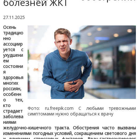
болезней ЖКТ
27.11.2025
Осень
традицио
нно
ассоциир
уется с
ухудшени
ем
состояни
я
здоровья
многих
россиян,
особенн
о тех,
кто
Фото: ru.freepik.com С любыми тревожными
страдает
симптомами нужно обращаться к врачу
заболева
ниями
желудочно-кишечного тракта. Обострения часто вызваны
изменениями погодных условий, сокращением светового дня
и влиянием стрессовых факторов. Врач-гастроэнтеролог