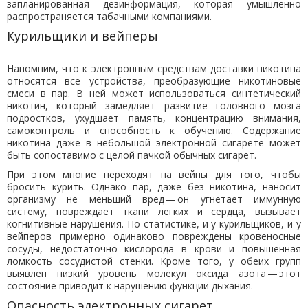
запланированная дезинформация, которая умышленно
распространяется табачными компаниями.
Курильщики и вейперы
Напомним, что к электронным средствам доставки никотина
относятся все устройства, преобразующие никотиновые
смеси в пар. В ней может использоваться синтетический
никотин, который замедляет развитие головного мозга
подростков, ухудшает память, концентрацию внимания,
самоконтроль и способность к обучению. Содержание
никотина даже в небольшой электронной сигарете может
быть сопоставимо с целой пачкой обычных сигарет.
При этом многие переходят на вейпы для того, чтобы
бросить курить. Однако пар, даже без никотина, наносит
организму не меньший вред — он угнетает иммунную
систему, повреждает ткани легких и сердца, вызывает
когнитивные нарушения. По статистике, и у курильщиков, и у
вейперов примерно одинаково повреждены кровеносные
сосуды, недостаточно кислорода в крови и повышенная
ломкость сосудистой стенки. Кроме того, у обеих групп
выявлен низкий уровень молекул оксида азота — этот
состояние приводит к нарушению функции дыхания.
Опасность электронных сигарет