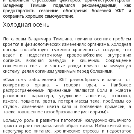
Владимир Тимшин поделился рекомендациями, как
предотвратить сезонные обострения болезней ЖКТ и
сохранить хорошее самочувствие.
Холодная осень
По словам Владимира Тимшина, причина осенних проблем
кроется в физиологических изменениях организма. Холодная
погода способствует сужению кровеносных сосудов, что
ведёт к недостаточному кровоснабжению внутренних
органов, включая желудок и кишечник. Сокращение
солнечного света и частые дожди влияют на иммунную
систему, делая организм уязвимым перед болезнями.
«Симптомы заболеваний ЖКТ разнообразны и зависят от
конкретного органа, – говорит врач. – Наиболее
распространёнными признаками являются боли в животе
различного характера, ухудшение аппетита, отрыжка,
изжога, тошнота, рвота, потеря массы тела, проблемы со
стулом, изменение цвета кала и появление примесей, а
также повышенное газообразование (метеоризм)».
Большую роль в развитии патологий желудочно-кишечного
тракта играет неправильный образ жизни. Избыточный вес,
нерегулярное питание, хронические стрессы и недостаток